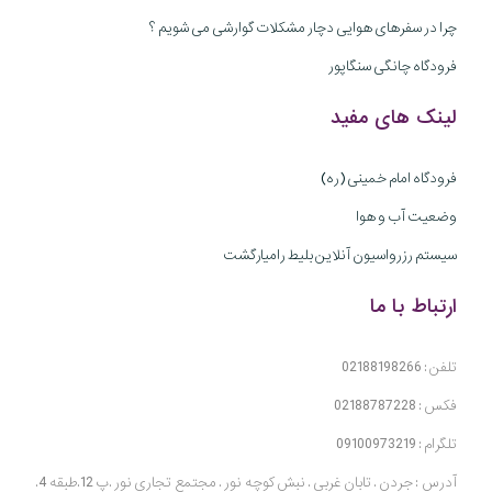
چرا در سفرهای هوایی دچار مشکلات گوارشی می شویم ؟
فرودگاه چانگی سنگاپور
لینک های مفید
فرودگاه امام خمینی (ره)
وضعیت آب و هوا
سیستم رزرواسیون آنلاین بلیط رامیارگشت
ارتباط با ما
تلفن : 02188198266
فکس : 02188787228
تلگرام : 09100973219
آدرس : جردن . تابان غربی . نبش کوچه نور . مجتمع تجاری نور .پ 12.طبقه 4.