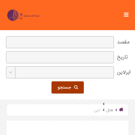
مقصد
تاریخ
ایرلاین
جستجو
هتل
دبی