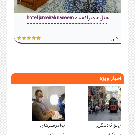
هتل جمیرا نسیم hotel jumeirah naseem
دبی
اخبار ویژه
رونق گردشگری
چرا در سفرهای
در ترکیه
هوایی دچار